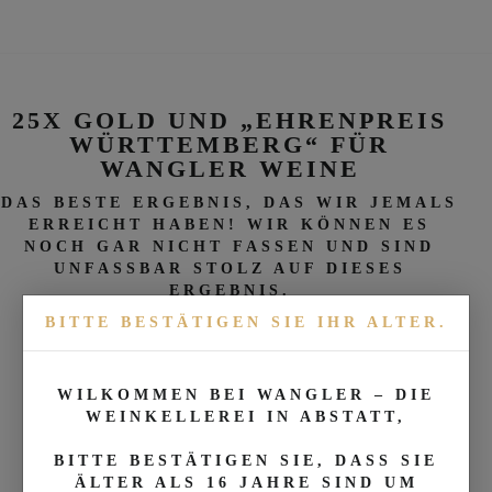
25X GOLD UND „EHRENPREIS
WÜRTTEMBERG“ FÜR
WANGLER WEINE
DAS BESTE ERGEBNIS, DAS WIR JEMALS
ERREICHT HABEN! WIR KÖNNEN ES
NOCH GAR NICHT FASSEN UND SIND
UNFASSBAR STOLZ AUF DIESES
ERGEBNIS.
BITTE BESTÄTIGEN SIE IHR ALTER.
BEITRAG LESEN
WILKOMMEN BEI WANGLER – DIE
WEINKELLEREI IN ABSTATT,
BITTE BESTÄTIGEN SIE, DASS SIE
7X GOLD FÜR WANGLER
ÄLTER ALS 16 JAHRE SIND UM