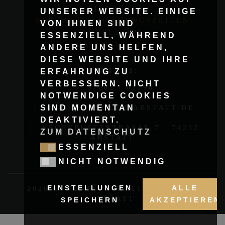
WEINPROBEN
UNSERER WEBSITE. EINIGE
KONTAKT & ÖFFNUNGSZEITEN
VON IHNEN SIND
IMPRESSUM
ESSENZIELL, WÄHREND
DATENSCHUTZ
ANDERE UNS HELFEN,
DIESE WEBSITE UND IHRE
KONTAKT:
ERFAHRUNG ZU
VERBESSERN. NICHT
07062 | 61790
NOTWENDIGE COOKIES
SIND MOMENTAN
INFO@WANGLER-ABSTATT.DE
DEAKTIVIERT.
SPORTPLATZSTRASSE 7 | 74232
ZUM DATENSCHUTZ
ABSTATT
ESSENZIELL
ESSENZIELL
NICHT NOTWENDIG
NICHT NOTWENDIG
EINSTELLUNGEN
ALLE
2026 © WEINKELLEREI WANGLER,
ABSTATT
SPEICHERN
AKZEPTIEREN