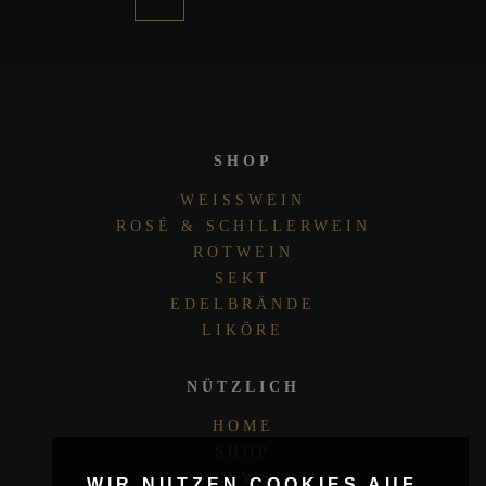
SHOP
WEISSWEIN
ROSÉ & SCHILLERWEIN
ROTWEIN
SEKT
EDELBRÄNDE
LIKÖRE
NÜTZLICH
HOME
SHOP
NEWS
WIR NUTZEN COOKIES AUF