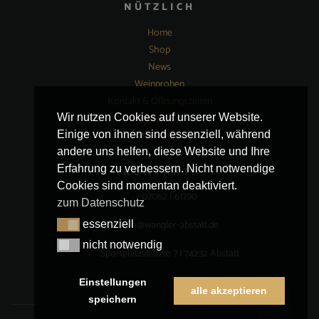
NÜTZLICH
Home
Shop
News
Weinproben
Kontakt & Öffnungszeiten
Impressum
Wir nutzen Cookies auf unserer Website.
Datenschutz
Einige von ihnen sind essenziell, während
andere uns helfen, diese Website und Ihre
Erfahrung zu verbessern. Nicht notwendige
KONTAKT:
Cookies sind momentan deaktiviert.
07062 | 61790
zum Datenschutz
info@wangler-abstatt.de
essenziell
essenziell
nicht notwendig
nicht notwendig
Sportplatzstrasse 7 | 74232 Abstatt
Einstellungen
alle akzeptieren
speichern