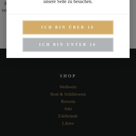
unsere Seite zu besuchen.
Jetzt für alle Selbstabholer. Wanglers neuer Wein – ganz frisch
von der Presse. Spritzig und frisch, also das perfekte Getränk für
die letzten sonnigen Tage.
ICH BIN ÜBER 16
BEITRAG LESEN
ICH BIN UNTER 16
SHOP
Weißwein
Rosé & Schillerwein
Rotwein
Sekt
Edelbrände
Liköre