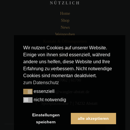
NÜTZLICH
Home
Shop
News
Weinproben
Kontakt & Öffnungszeiten
Wir nutzen Cookies auf unserer Website.
Impressum
Einige von ihnen sind essenziell, während
Datenschutz
andere uns helfen, diese Website und Ihre
Erfahrung zu verbessern. Nicht notwendige
KONTAKT:
Cookies sind momentan deaktiviert.
07062 | 61790
zum Datenschutz
essenziell
info@wangler-abstatt.de
essenziell
nicht notwendig
nicht notwendig
Sportplatzstrasse 7 | 74232 Abstatt
Einstellungen
alle akzeptieren
speichern